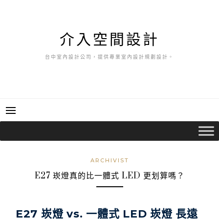
跳
至
主
介入空間設計
要
內
台中室內設計公司，提供專業室內設計規劃設計。
容
ARCHIVIST
E27 崁燈真的比一體式 LED 更划算嗎？
E27 崁燈 vs. 一體式 LED 崁燈 長遠