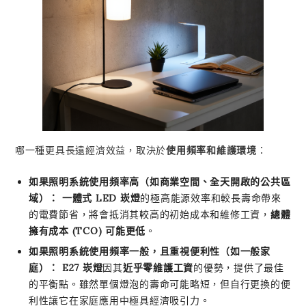
哪一種更具長遠經濟效益，取決於
使用頻率和維護環境
：
如果照明系統使用頻率高（如商業空間、全天開啟的公共區
域）：
一體式 LED 崁燈
的極高能源效率和較長壽命帶來
的電費節省，將會抵消其較高的初始成本和維修工資，
總體
擁有成本 (TCO) 可能更低
。
如果照明系統使用頻率一般，且重視便利性（如一般家
庭）：
E27 崁燈
因其
近乎零維護工資
的優勢，提供了最佳
的平衡點。雖然單個燈泡的壽命可能略短，但自行更換的便
利性讓它在家庭應用中極具經濟吸引力。