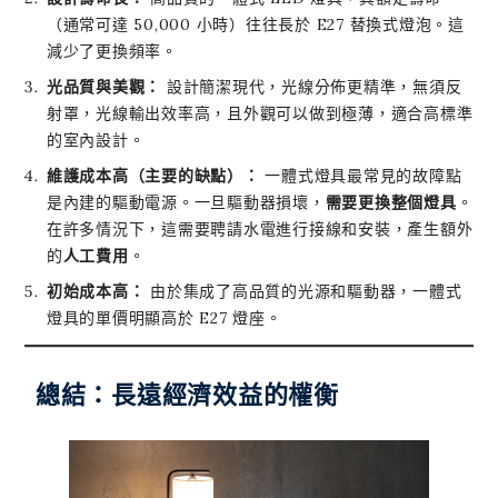
（通常可達 50,000 小時）往往長於 E27 替換式燈泡。這
減少了更換頻率。
光品質與美觀：
設計簡潔現代，光線分佈更精準，無須反
射罩，光線輸出效率高，且外觀可以做到極薄，適合高標準
的室內設計。
維護成本高（主要的缺點）：
一體式燈具最常見的故障點
是內建的驅動電源。一旦驅動器損壞，
需要更換整個燈具
。
在許多情況下，這需要聘請水電進行接線和安裝，產生額外
的
人工費用
。
初始成本高：
由於集成了高品質的光源和驅動器，一體式
燈具的單價明顯高於 E27 燈座。
總結：長遠經濟效益的權衡