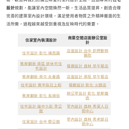
設計
規劃，能讓室內空間煥然一新，生活品質提昇。創造合理
完善的建築室內設計環境，滿足使用者物質之外精神層面的生
活所需，過程越來越受到重視及反映時代的需要。
商業空間店面辦公室設
住家室內裝潢設計
計
店面設計 台中 鈞懋動物
住宅設計 彰化 埔西路
醫院
舊屋翻新 南區 退休宅住
餐廳設計 員林 早午餐店
宅設計
舊屋翻新 南屯 永春路
店面設計 南投 早午餐店
住宅設計 惠宇烏日上和
餐廳設計 彰化 火鍋店
辦公室設計 彰化 凱聖織
舊屋翻新 彰化 長順街
造
住宅設計 福中九街 李公
室內設計 員林 秀家人日
館
照中心
室內設計 員林 秀老郎日
住家設計 台中 簡公館
照中心