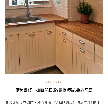
ARCHIVIST
廚房翻修，檯面背牆(防濺板)應該要挑甚麼
當設計廚房空間時，檯面背牆（又稱防濺板）的材質針對四種