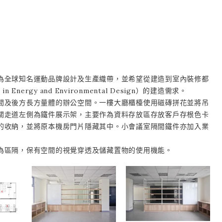
為全球知名運動品牌設計及生產織帶，並希望從建造到室內裝修都
Energy and Environmental Design）的建造需求。
間及後方長方量體的辦公空間。一樓大廳櫃檯使用磁磚拼花並將吊
關走道左側為鐵件展示架，主要作為資料存放區存放客戶存根色卡
的收納，並將原本機房門片隱藏其中。小會議室隔間鐵件亦加入業
為區隔，保有空間的視覺穿透及儲藏置物的使用機能。