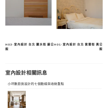
H03-室內設計 台北 麗水街 蘇公
H01-室內設計 台北 紫雲街 黃公
文
館
館
章
導
覽
室內設計相關訊息
小坪數廚房設計的七個動線與收納重點