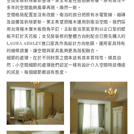
空間全部拆除重新整理。業主希望在經過裝修後，原有居住十
多年的空間能夠風華再現，煥然一新。
空間格局配置並沒有改變，衛浴的部分把原有水電管線、磁磚
及設備皆拆除更新，業主希望把檜木運用到衛浴空間，我們採
用台灣檜木實木板倒角平釘，主臥衛浴蒸氣室則以企口型的壁
板平釘於天花板；女兒房裝修的整體方向則配合已預先購入的
LAURA ASHLEY進口家具作為設計方向依歸，運用家具特有
的線條語彙，讓空間與家具能夠更為搭配融合。
細節的處理，在於不同材質之間本該有其本質特性，順其自
然；小空間細節的處理我們認定一樣有設計介入空間時該傳達
的訊息，每個細節都該有態度。