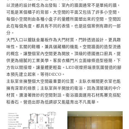
以流通的設計概念為出發點：室內的牆面通常不是單純的牆，
可能是某個櫃子的背部，大空間的平面又包括了許多小空間，
每個小空間則由各種小盒子的量體所圍塑出來的空間，空間因
此在每個角度，都具有不同的表情，也是這個案例有趣的一部
分。
大門入口以鍍鈦金屬板作為大門材質，門鈴透過設計，更具趣
味性。玄關的鞋櫃，兼具儲藏櫃的機能。空間牆面的造型流通
的概念，讓整個室內空間更為開放。頂級的德國進口廚具，提
供更為細膩的工業美學。客房衣櫃門片立面線條造型極簡，下
方佐以間接燈，讓量體更輕盈。LED崁燈把端景氛圍營造的腳
本預先建立起來，等待DECO。
主臥室坐擁整個大空間最重要的位置，主臥衣帽間更衣室也能
擁有深翠的綠景；主臥室與半開放的衛浴，因為清玻璃的中介
材質，瀰漫著微妙的空間對話。衛浴牆面運用石材馬賽克搭配
稻香石，營造出即為低調卻又能蘊育出不凡風華。