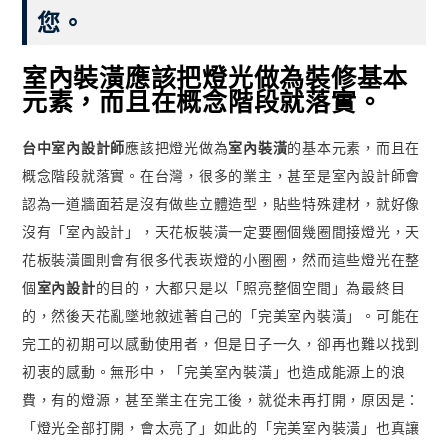
您。
室內裝潢應該把燈光做為裝修基本
元素，而且在概念階段就落實。
台中室內設計師
應該把燈光做為
室內裝潢
的基本元素，而且在
概念階段就落實。在台灣，很多的業主，甚至是室內設計師會
認為一道牆面若是沒有做些立體造型，貼些特殊建材，就好像
沒有「室內設計」，天花板裝潢一定要圈個幾圈間接燈光，天
花板裝潢圖則會有很多代表崁燈的小圈圈，然而這些燈光在整
個
室內設計
的目的，大都只是以「照亮整個空間」為最終目
的，然後天花亂墜地敘述著自己的「完美室內裝潢」。可能在
完工的初期可以感動使用者，但是日子一久，卻再也難以找到
初衷的感動。無形中，「完美室內裝潢」也造成能源上的浪
費，有的燈源，甚至業主在完工後，就從未再打開，原因是：
「燈光全部打開，會太亮了」如此的「完美室內裝潢」也真讓